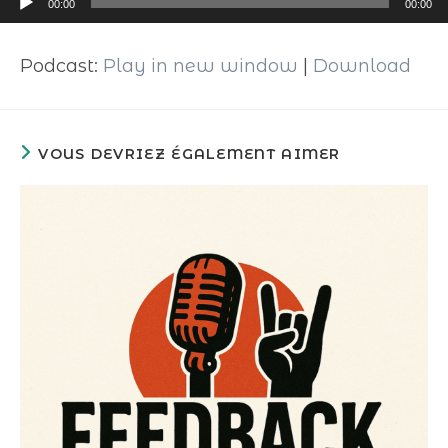
00:00
00:00
audio
Podcast:
Play in new window
|
Download
VOUS DEVRIEZ ÉGALEMENT AIMER