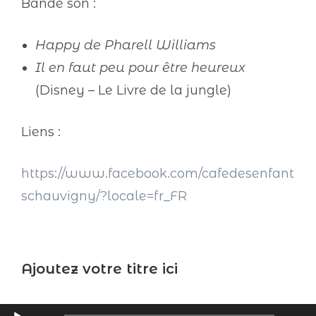
Bande son :
Happy de Pharell Williams
Il en faut peu pour être heureux
(Disney – Le Livre de la jungle)
Liens :
https://www.facebook.com/cafedesenfant
schauvigny/?locale=fr_FR
Ajoutez votre titre ici
Lecteur