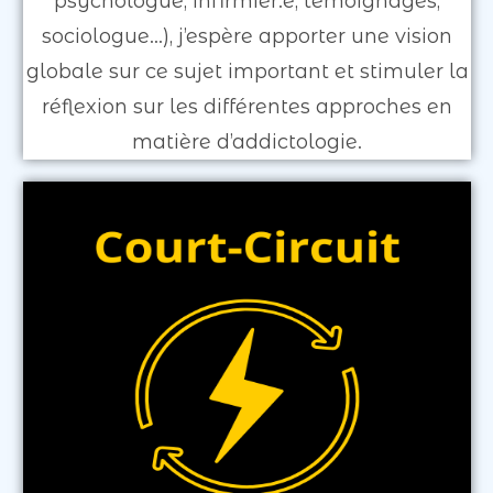
psychologue, infirmièr.e, témoignages,
sociologue...), j’espère apporter une vision
globale sur ce sujet important et stimuler la
réflexion sur les différentes approches en
matière d’addictologie.