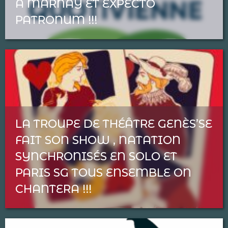
A MARNAY ET EXPECTO
PATRONUM !!!
LA TROUPE DE THÉÂTRE GENÈS’SE
FAIT SON SHOW , NATATION
SYNCHRONISÉS EN SOLO ET
PARIS SG TOUS ENSEMBLE ON
CHANTERA !!!