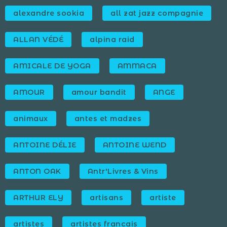
alexandre sookia
all zat jazz compagnie
ALLAN VÉDÉ
alpina raid
AMICALE DE YOGA
AMMACA
AMOUR
amour bandit
ANGE
animaux
antes et madzes
ANTOINE DÉLIE
ANTOINE WEND
ANTON OAK
Antr'Livres & Vins
ARTHUR ELY
artisans
artiste
artistes
artistes francais