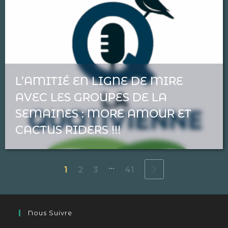
L’AMITIÉ EN LIGNE DE MIRE
AVEC LES GROUPES DE LA
SEMAINES : MORE AMOUR ET
CACTUS RIDERS !!!
...
1
2
3
41
Nous Suivre