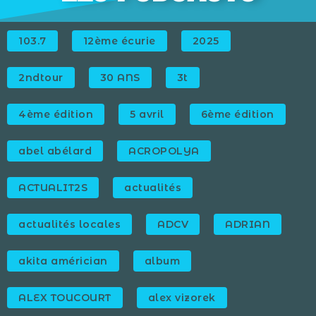
103.7
12ème écurie
2025
2ndtour
30 ANS
3t
4ème édition
5 avril
6ème édition
abel abélard
ACROPOLYA
ACTUALIT2S
actualités
actualités locales
ADCV
ADRIAN
akita américian
album
ALEX TOUCOURT
alex vizorek