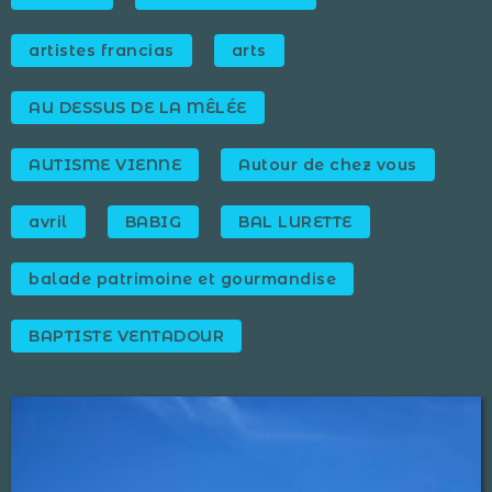
artistes francias
arts
AU DESSUS DE LA MÊLÉE
AUTISME VIENNE
Autour de chez vous
avril
BABIG
BAL LURETTE
balade patrimoine et gourmandise
BAPTISTE VENTADOUR