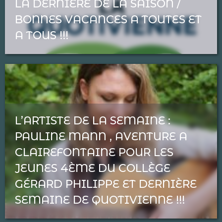
LA DERNIÈRE DE LA SAISON /
BONNES VACANCES A TOUTES ET
A TOUS !!!
L’ARTISTE DE LA SEMAINE :
PAULINE MANN , AVENTURE A
CLAIREFONTAINE POUR LES
JEUNES 4ÈME DU COLLÈGE
GÉRARD PHILIPPE ET DERNIÈRE
SEMAINE DE QUOTIVIENNE !!!