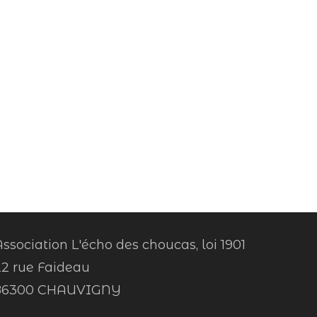
ssociation L'écho des choucas, loi 1901
22 rue Faideau
86300 CHAUVIGNY