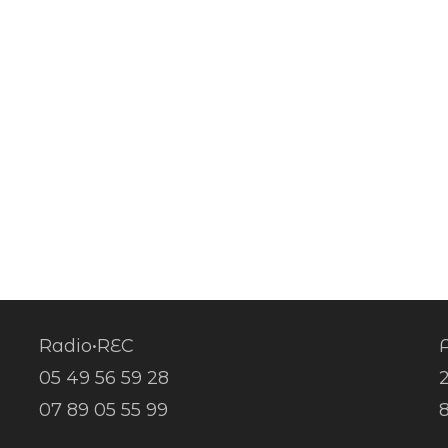
Radio•REC
A
05 49 56 59 28
07 89 05 55 99