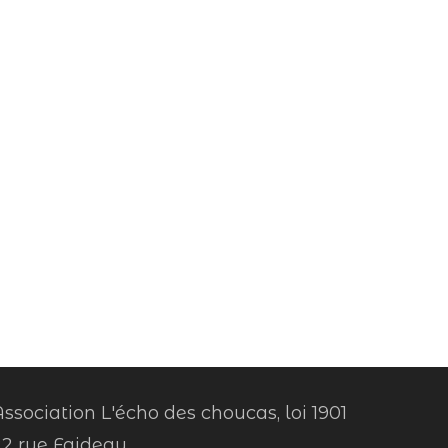
ssociation L'écho des choucas, loi 1901
22 rue Faideau