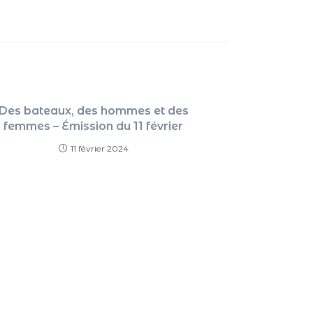
flèches
haut/ba
pour
augment
ou
Des bateaux, des hommes et des
diminue
femmes – Émission du 11 février
le
11 février 2024
volume.