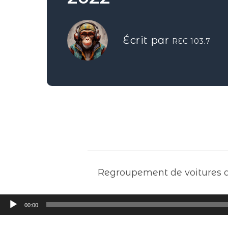
Écrit par
REC 103.7
Regroupement de voitures a
Lecteur
00:00
audio