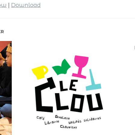
dow
|
Download
ER