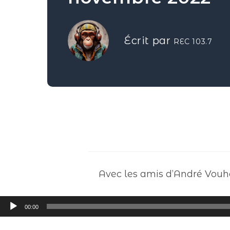
Écrit par
REC 103.7
Avec les amis d’André Vouhé
Lecteur
00:00
audio