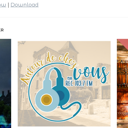
dow
|
Download
ER