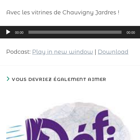
Avec les vitrines de Chauvigny Jardres !
Lecteur
00:00
00:00
audio
Podcast:
Play in new window
|
Download
VOUS DEVRIEZ ÉGALEMENT AIMER