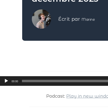
Écrit par
Marine
Lecteur
00:00
audio
Podcast:
Play in new win