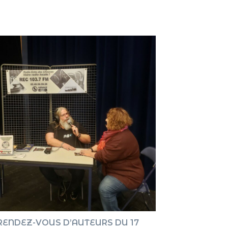
pour
augment
ou
diminue
le
volume.
RENDEZ-VOUS D’AUTEURS DU 17