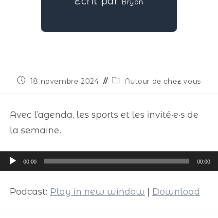
Écrit par
Bryan
18 novembre 2024
Autour de chez vous
Avec l’agenda, les sports et les invité·e·s de
la semaine.
Lecteur
00:00
00:00
audio
Podcast:
Play in new window
|
Download