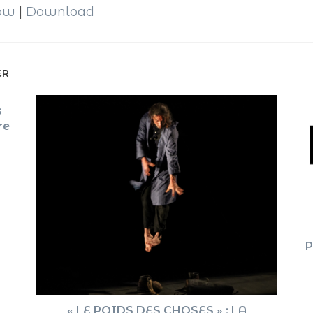
dow
|
Download
ER
s
re
P
« LE POIDS DES CHOSES » : LA