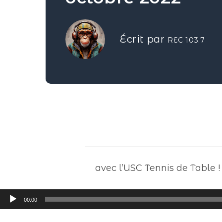
Écrit par
REC 103.7
avec l’USC Tennis de Table !
Lecteur
00:00
audio