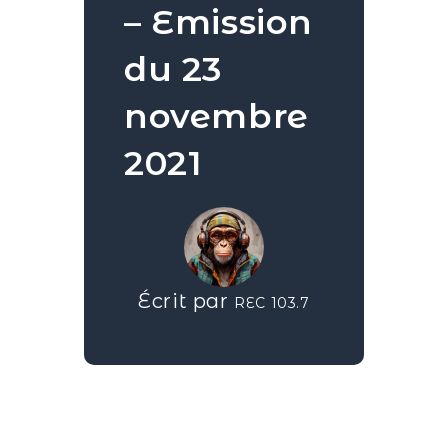
– Emission
du 23
novembre
2021
Écrit par
REC 103.7