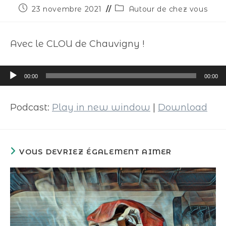
23 novembre 2021
Autour de chez vous
Avec le CLOU de Chauvigny !
Lecteur
00:00
00:00
audio
Podcast:
Play in new window
|
Download
VOUS DEVRIEZ ÉGALEMENT AIMER