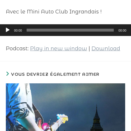
Avec le Mini Auto Club Ingrandais !
Lecteur
00:00
00:00
audio
Podcast:
Play in new window
|
Download
VOUS DEVRIEZ ÉGALEMENT AIMER