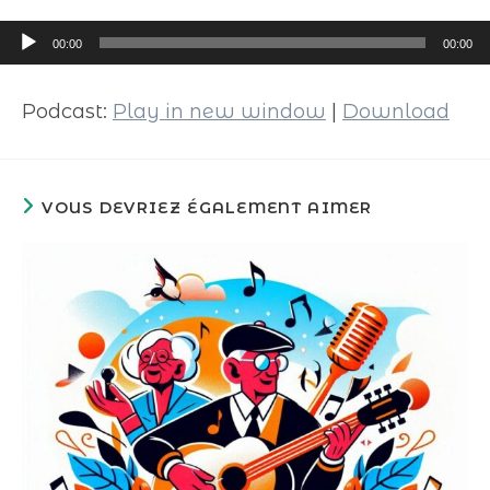
Lecteur
00:00
00:00
audio
Podcast:
Play in new window
|
Download
VOUS DEVRIEZ ÉGALEMENT AIMER