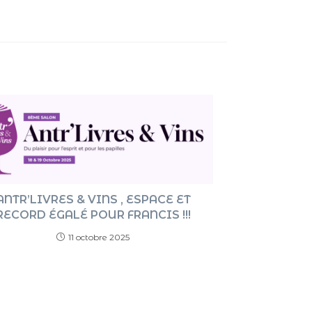
flèches
haut/ba
pour
augment
ou
diminue
le
volume.
ANTR’LIVRES & VINS , ESPACE ET
RECORD ÉGALÉ POUR FRANCIS !!!
11 octobre 2025