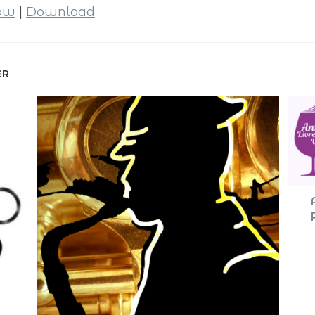
dow
|
Download
ER