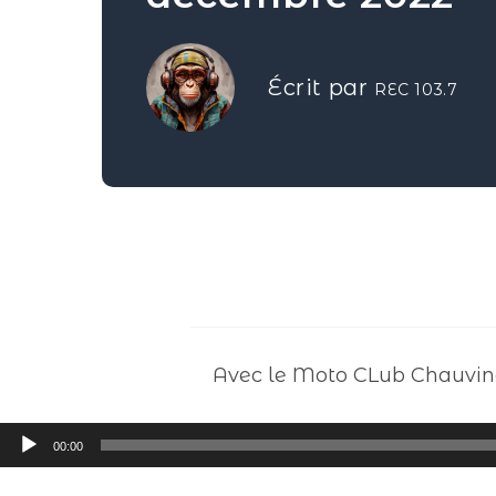
Écrit par
REC 103.7
Avec le Moto CLub Chauvino
Lecteur
00:00
audio