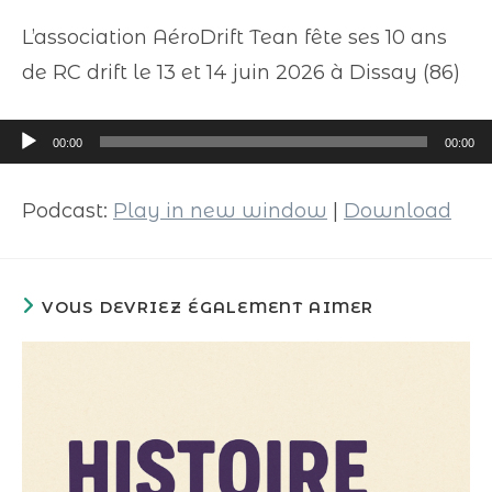
L’association AéroDrift Tean fête ses 10 ans
de RC drift le 13 et 14 juin 2026 à Dissay (86)
Lecteur
00:00
00:00
audio
Podcast:
Play in new window
|
Download
VOUS DEVRIEZ ÉGALEMENT AIMER