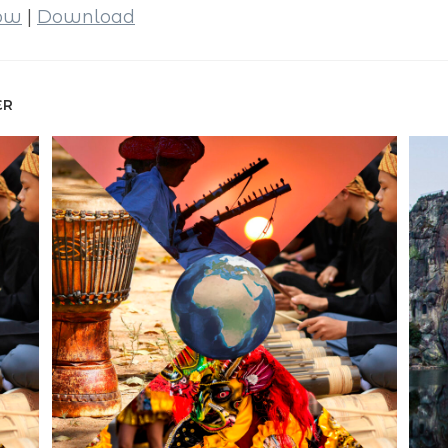
dow
|
Download
ER