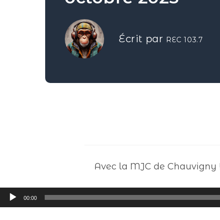
Écrit par
REC 103.7
Avec la MJC de Chauvigny 
Lecteur
00:00
audio