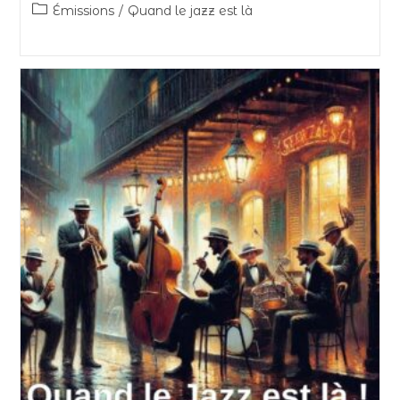
Émissions
/
Quand le jazz est là