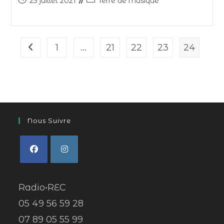
23 juillet 2021
Terre de musique
1
…
21
22
23
24
Nous Suivre
Radio•REC
05 49 56 59 28
07 89 05 55 99