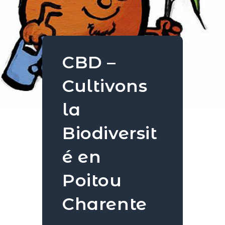
CBD –
Cultivons
la
Biodiversit
é en
Poitou
Charente