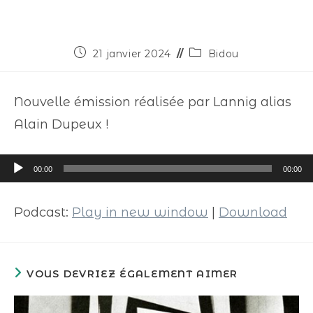
21 janvier 2024
Bidou
Nouvelle émission réalisée par Lannig alias
Alain Dupeux !
Lecteur
00:00
00:00
audio
Podcast:
Play in new window
|
Download
VOUS DEVRIEZ ÉGALEMENT AIMER