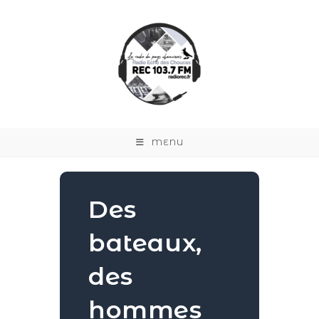
MENU
Des
bateaux,
des
hommes