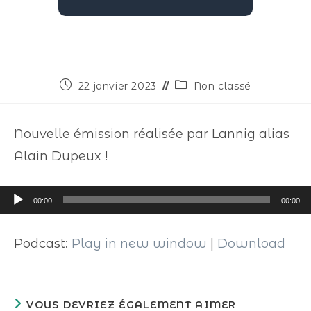
22 janvier 2023
Non classé
Nouvelle émission réalisée par Lannig alias
Alain Dupeux !
Lecteur
00:00
00:00
audio
Podcast:
Play in new window
|
Download
VOUS DEVRIEZ ÉGALEMENT AIMER