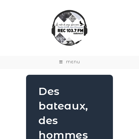
MENU
Des
bateaux,
des
hommes