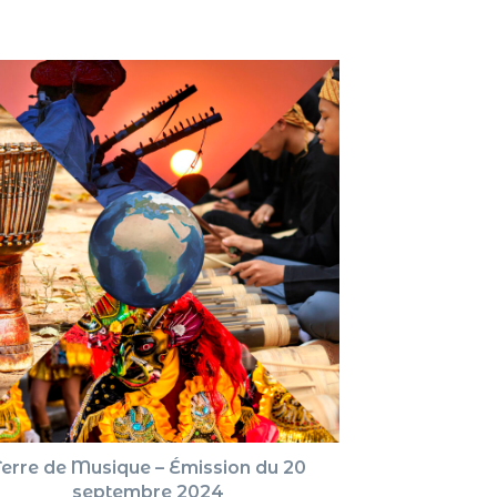
augment
ou
diminue
le
volume.
Terre de Musique – Émission du 20
septembre 2024