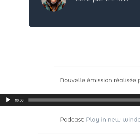
Nouvelle émission réalisée 
Lecteur
00:00
audio
Podcast:
Play in new win