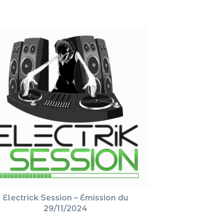
augment
ou
diminue
le
volume.
Electrick Session – Émission du
29/11/2024