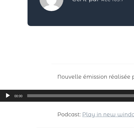
Nouvelle émission réalisée 
Lecteur
00:00
audio
Podcast:
Play in new win