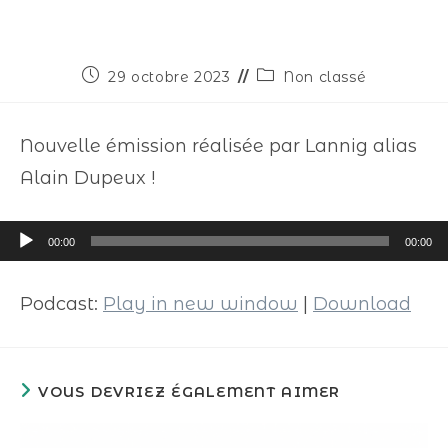
29 octobre 2023
Non classé
Nouvelle émission réalisée par Lannig alias
Alain Dupeux !
Lecteur
00:00
00:00
audio
Podcast:
Play in new window
|
Download
VOUS DEVRIEZ ÉGALEMENT AIMER