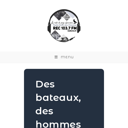
MENU
Des
bateaux,
des
hommes