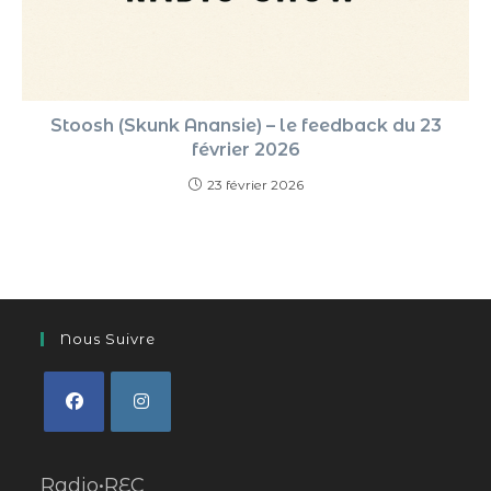
Stoosh (Skunk Anansie) – le feedback du 23
février 2026
23 février 2026
Nous Suivre
Radio•REC