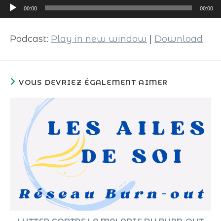
Lecteur
00:00
00:00
audio
Podcast:
Play in new window
|
Download
VOUS DEVRIEZ ÉGALEMENT AIMER