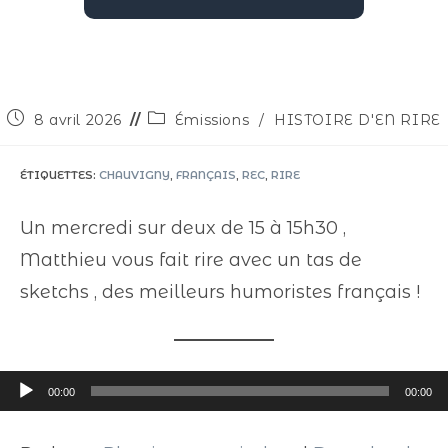
8 avril 2026
Émissions
/
HISTOIRE D'EN RIRE
ÉTIQUETTES
:
CHAUVIGNY
,
FRANÇAIS
,
REC
,
RIRE
Un mercredi sur deux de 15 à 15h30 ,
Matthieu vous fait rire avec un tas de
sketchs , des meilleurs humoristes français !
Lecteur
00:00
00:00
audio