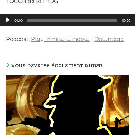
TOUCH de la MDG
Lecteur
00:00
00:00
audio
Podcast:
Play in new window
|
Download
VOUS DEVRIEZ ÉGALEMENT AIMER