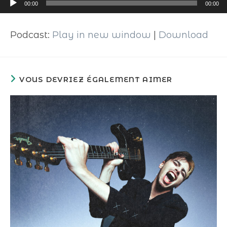
Lecteur
00:00
00:00
audio
Podcast:
Play in new window
|
Download
VOUS DEVRIEZ ÉGALEMENT AIMER