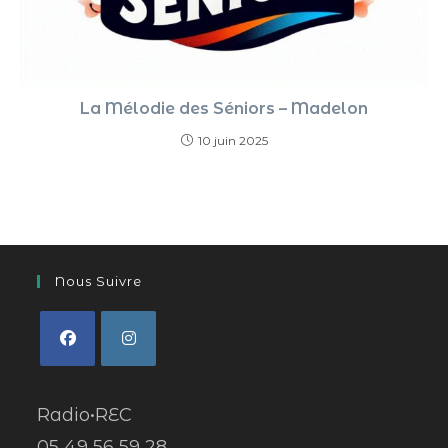
La Mélodie des Séniors – Madelon
10 juin 2025
Nous Suivre
Radio•REC
05 49 56 59 28