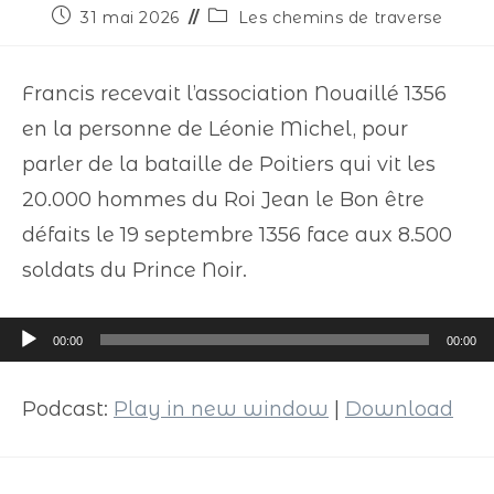
31 mai 2026
Les chemins de traverse
Francis recevait l’association Nouaillé 1356
en la personne de Léonie Michel, pour
parler de la bataille de Poitiers qui vit les
20.000 hommes du Roi Jean le Bon être
défaits le 19 septembre 1356 face aux 8.500
soldats du Prince Noir.
Lecteur
00:00
00:00
audio
Podcast:
Play in new window
|
Download