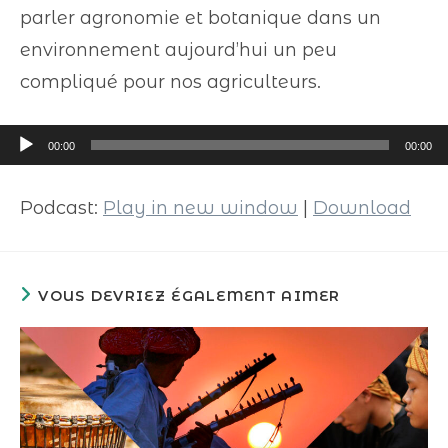
parler agronomie et botanique dans un
environnement aujourd’hui un peu
compliqué pour nos agriculteurs.
Lecteur
00:00
00:00
audio
Podcast:
Play in new window
|
Download
VOUS DEVRIEZ ÉGALEMENT AIMER