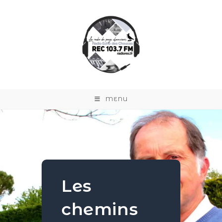
MENU
Les
chemins