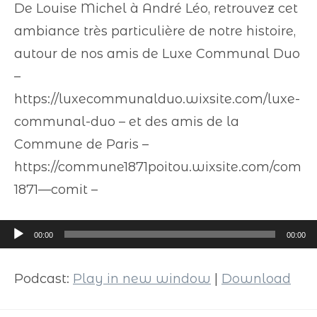
De Louise Michel à André Léo, retrouvez cet
ambiance très particulière de notre histoire,
autour de nos amis de Luxe Communal Duo
–
https://luxecommunalduo.wixsite.com/luxe-
communal-duo – et des amis de la
Commune de Paris –
https://commune1871poitou.wixsite.com/com
1871—comit –
Lecteur
00:00
00:00
audio
Podcast:
Play in new window
|
Download