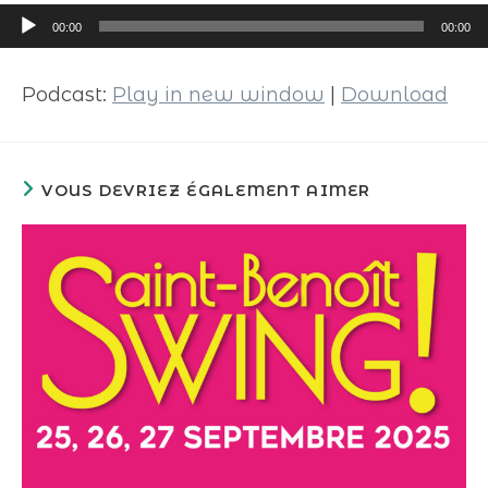
Lecteur
00:00
00:00
audio
Podcast:
Play in new window
|
Download
VOUS DEVRIEZ ÉGALEMENT AIMER