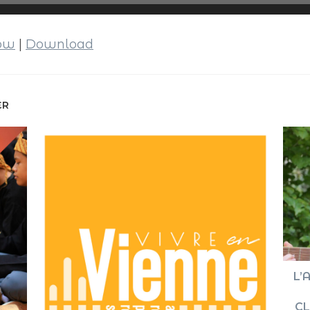
dow
|
Download
ER
L’
CL