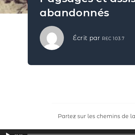
abandonnés
Écrit par
REC 103.7
Partez sur les chemins de l
Lecteur