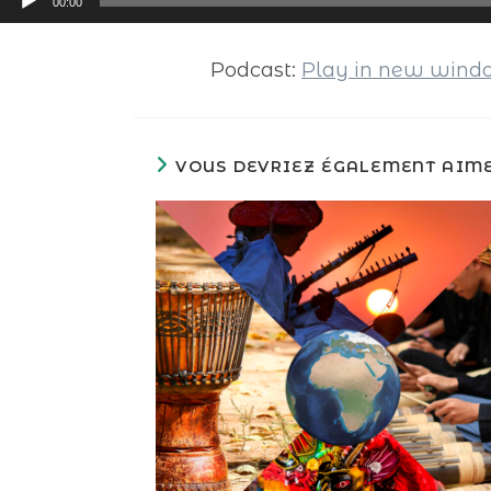
00:00
audio
Podcast:
Play in new win
VOUS DEVRIEZ ÉGALEMENT AIM