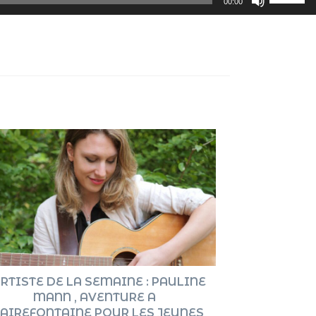
00:00
les
flèches
haut/ba
pour
augment
ou
diminue
le
volume.
ARTISTE DE LA SEMAINE : PAULINE
MANN , AVENTURE A
AIREFONTAINE POUR LES JEUNES