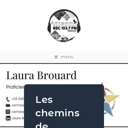
MENU
Les
chemins
de