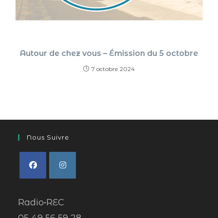
Autour de chez vous – Émission du 5 octobre
7 octobre 2024
Nous Suivre
Radio•REC
05 49 56 59 28