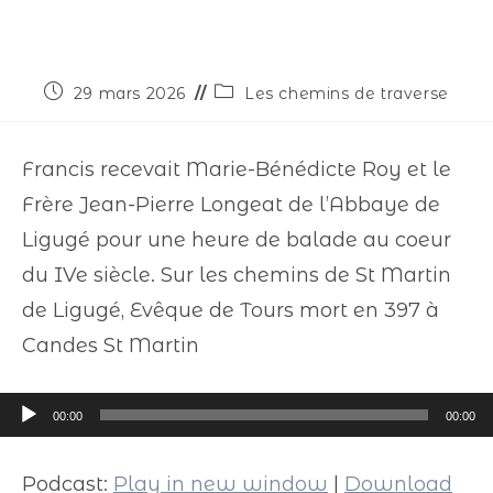
29 mars 2026
Les chemins de traverse
Francis recevait Marie-Bénédicte Roy et le
Frère Jean-Pierre Longeat de l’Abbaye de
Ligugé pour une heure de balade au coeur
du IVe siècle. Sur les chemins de St Martin
de Ligugé, Evêque de Tours mort en 397 à
Candes St Martin
Lecteur
00:00
00:00
audio
Podcast:
Play in new window
|
Download