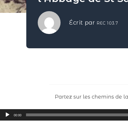
Écrit par
REC 103.7
Partez sur les chemins de l
Lecteur
00:00
audio