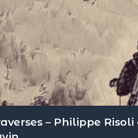
averses – Philippe Risoli 
avin