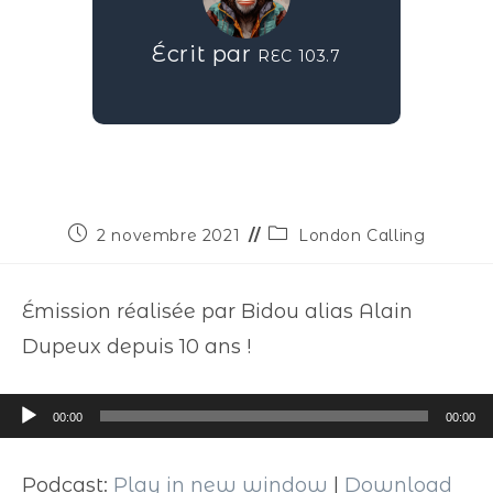
Écrit par
REC 103.7
2 novembre 2021
London Calling
Émission réalisée par Bidou alias Alain
Dupeux depuis 10 ans !
Lecteur
00:00
00:00
audio
Podcast:
Play in new window
|
Download