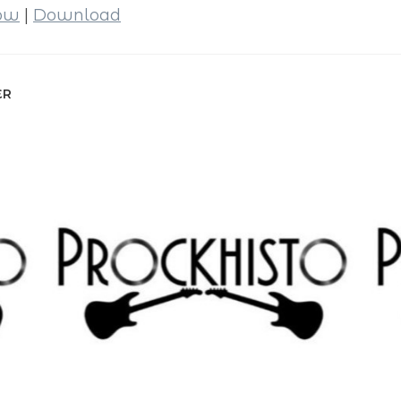
dow
|
Download
ER