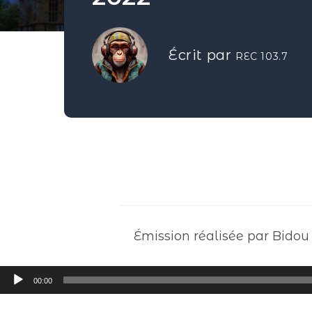
Écrit par
REC 103.7
Émission réalisée par Bidou
Lecteur
00:00
audio