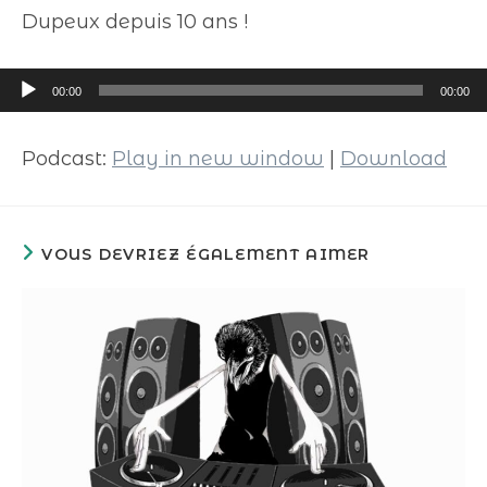
Dupeux depuis 10 ans !
Lecteur
00:00
00:00
audio
Podcast:
Play in new window
|
Download
VOUS DEVRIEZ ÉGALEMENT AIMER