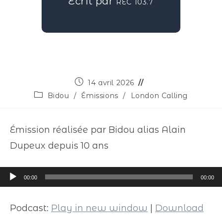
Écrit par
REC 103.7
14 avril 2026
Bidou
/
Émissions
/
London Calling
Émission réalisée par Bidou alias Alain
Dupeux depuis 10 ans
Lecteur
00:00
00:00
audio
Podcast:
Play in new window
|
Download