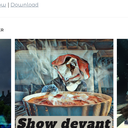
dow
|
Download
ER