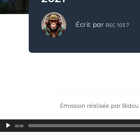
Écrit par
REC 103.7
Émission réalisée par Bidou
Lecteur
00:00
audio