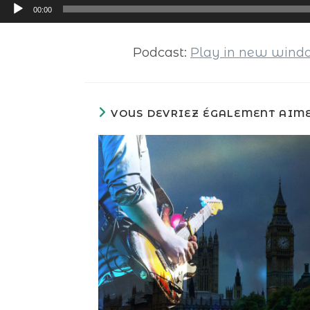
Lecteur
00:00
audio
Podcast:
Play in new win
VOUS DEVRIEZ ÉGALEMENT AIM