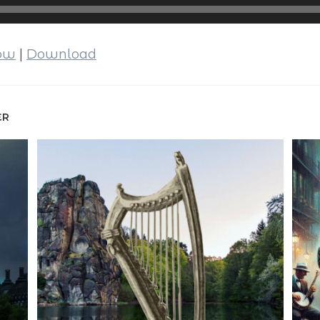
dow
|
Download
ER