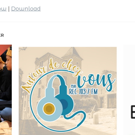
dow
|
Download
ER