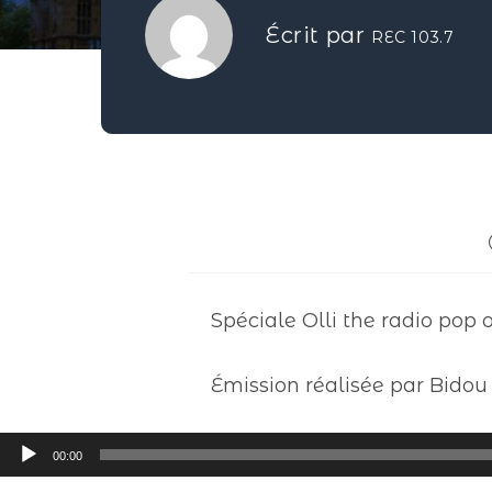
Écrit par
REC 103.7
Spéciale Olli the radio pop o
Émission réalisée par Bidou
Lecteur
00:00
audio