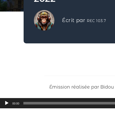
Écrit par
REC 103.7
Émission réalisée par Bidou
Lecteur
00:00
audio