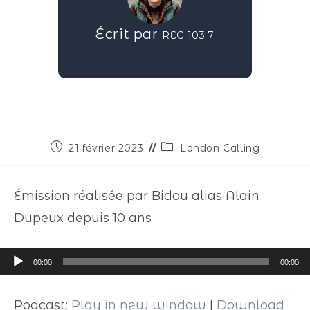
Écrit par
REC 103.7
21 février 2023
London Calling
Émission réalisée par Bidou alias Alain
Dupeux depuis 10 ans
Lecteur
00:00
00:00
audio
Podcast:
Play in new window
|
Download