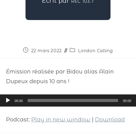
Écrit par
REC 103.7
22 mars 2022
London Calling
Émission réalisée par Bidou alias Alain
Dupeux depuis 10 ans !
Lecteur
00:00
00:00
audio
Podcast:
Play in new window
|
Download