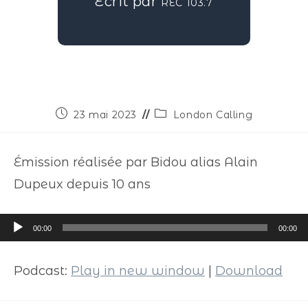
Écrit par
REC 103.7
23 mai 2023
London Calling
Émission réalisée par Bidou alias Alain
Dupeux depuis 10 ans
Lecteur
00:00
00:00
audio
Podcast:
Play in new window
|
Download